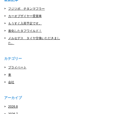
フジツボ チタンマフラー
カーオブザイヤー受賞車
もうすぐ入荷予定です。
進化したタフワイルド！
メルセデス タイヤ交換いただきまし
た。
カテゴリー
プライベート
車
会社
アーカイブ
2026.8