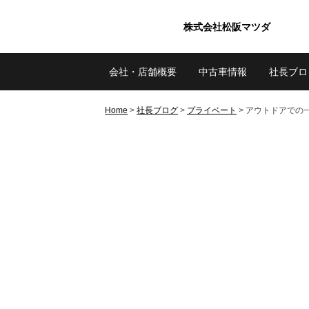
株式会社松阪マツダ
会社・店舗概要
中古車情報
社長ブロ
Home
>
社長ブログ
>
プライベート
>
アウトドアでの