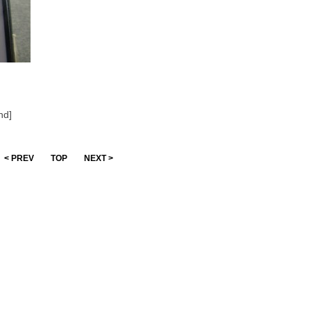
nd]
< PREV
TOP
NEXT >