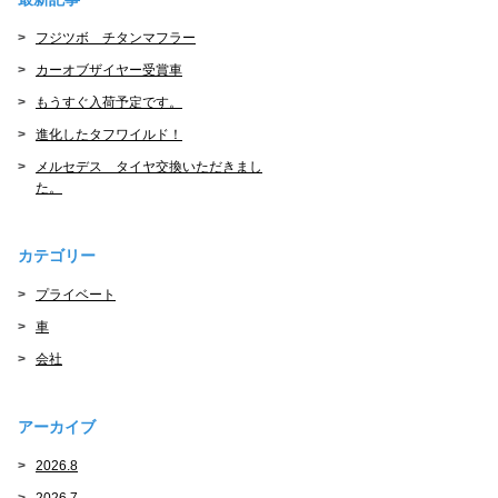
フジツボ チタンマフラー
カーオブザイヤー受賞車
もうすぐ入荷予定です。
進化したタフワイルド！
メルセデス タイヤ交換いただきまし
た。
カテゴリー
プライベート
車
会社
アーカイブ
2026.8