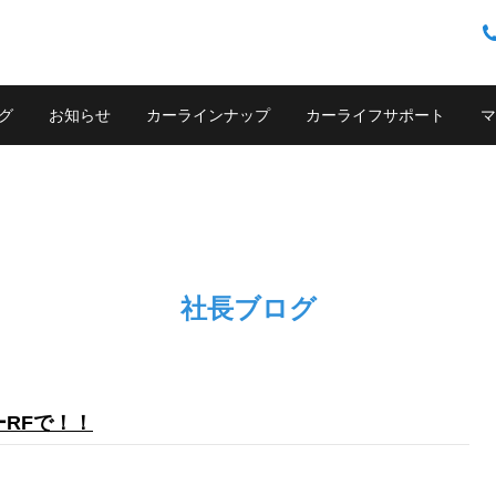
グ
お知らせ
カーラインナップ
カーライフサポート
マ
社長ブログ
RFで！！