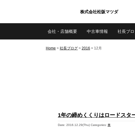
株式会社松阪マツダ
会社・店舗概要
中古車情報
社長ブロ
Home
>
社長ブログ
>
2016
>
12月
1年の締めくくりはロードスター
Date: 2016.12.29(Thu)
Categories:
車