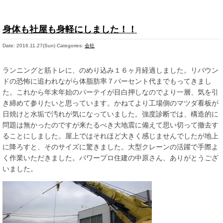
身体も社屋も身軽にしました！！
Date: 2016.11.27(Sun)
Categories:
会社
ランニングと筋トレに、のめり込み１６ヶ月経過しました。リバウン
ドの恐怖に追われながら体脂肪率７パーセント代までもってきまし
た。これから年末年始のパーテイが目白押しなのでより一層、気を引
き締めて参りたいと思っています。かねてより工場側のマツダ看板が
日焼けと水垢で汚れが気になっていました。強度診断では、構造的に
問題は無かったのですが来たるべき大地震に備えて思い切って撤去す
ることにしました。屋上ではそれほど大きく感じませんでしたが地上
に降ろすと、そのサイズに驚きました。大型クレーンの活躍で手際よ
く作業いただきました。パワープロ住建の中原さん、ありがとうござ
いました。