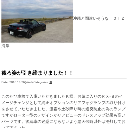
沖縄と間違いそうな ０ＩＺ
海岸
後ろ姿が引き締まりました！！
Date: 2016.10.26(Wed)
Categories:
車
このたび車検で入庫いただきましたＫ様、お気に入りのＲＸ-８のイ
メージチェンジとして純正オプションのリアフォグランプの取り付け
をさせていただきました。濃霧や土砂降り時の追突防止の為のランプ
ですがローター型のデザインがリアビューのドレスアップ効果も高い
パーツです。後続車の迷惑にならないよう悪天候時以外は消灯してお
いて下さいね。