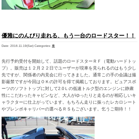
優雅にのんびり走れる、もう一台のロードスター！！
Date: 2016.11.19(Sat)
Categories:
車
先行予約受付を開始して、話題のロードスターＲＦ（電動ハードトッ
プ）。販売は１２月２２日でユーザーが現車を見られるのはもう少し
先ですが、関係者の内見会に行ってきました。通常この手の会議は撮
影厳禁ですが今回はＯＫの許可を得て掲載しております。ピュアスポ
ーツのソフトトップに対して2.0Ｌの低速トルク型のエンジンに静粛
性にこだわったキャビンなど、大人がゆったりと走るのが相応しいキ
ャラクターに仕上がっています。もちろん走りに振ったレカロシート
やブレンボキャリパーの選べるＲＳもございます。乞うご期待！！