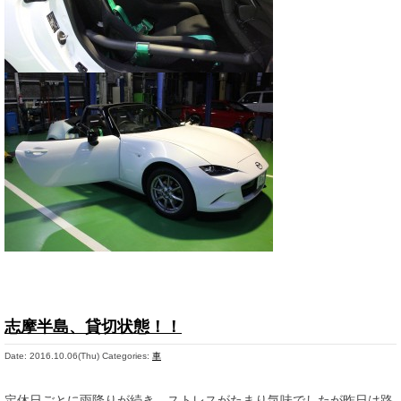
志摩半島、貸切状態！！
Date: 2016.10.06(Thu)
Categories:
車
定休日ごとに雨降りが続き、ストレスがたまり気味でしたが昨日は路