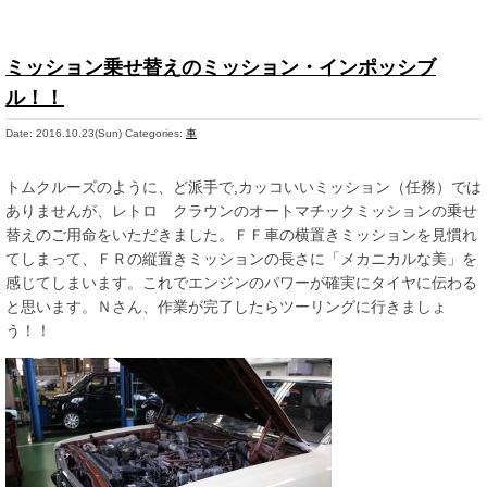
ミッション乗せ替えのミッション・インポッシブ
ル！！
Date: 2016.10.23(Sun)
Categories:
車
トムクルーズのように、ど派手で,カッコいいミッション（任務）では
ありませんが、レトロ クラウンのオートマチックミッションの乗せ
替えのご用命をいただきました。ＦＦ車の横置きミッションを見慣れ
てしまって、ＦＲの縦置きミッションの長さに「メカニカルな美」を
感じてしまいます。これでエンジンのパワーが確実にタイヤに伝わる
と思います。Ｎさん、作業が完了したらツーリングに行きましょ
う！！