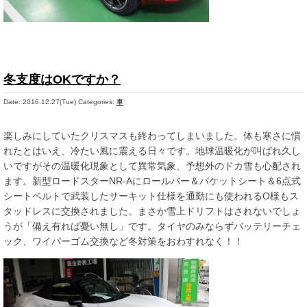
冬支度はOKですか？
Date: 2016.12.27(Tue)
Categories:
車
楽しみにしていたクリスマスも終わってしまいました。体も寒さに慣
れたとはいえ、冷たい風に震える日々です。地球温暖化が叫ばれ久し
いですがその温暖化現象として異常気象、予想外のドカ雪も心配され
ます。新型ロードスターNR-Aにロールバー＆バケットシート＆6点式
シートベルトで武装したサーキット仕様を通勤にも使われるO様もス
タッドレスに交換されました。まさか雪上ドリフトはされないでしょ
うが「備え有れば憂い無し」です。タイヤのみならずバッテリーチェ
ック、ワイパーゴム交換など冬対策をおわすれなく！！