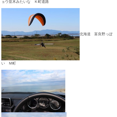
ョウ並木みたいな Ｋ町道路
北海道 富良野っぽ
い Ｍ町