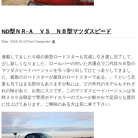
ND型ＮＲ-Ａ ＶＳ ＮＢ型マツダスピード
Date: 2016.10.11(Tue)
Categories:
車
連載してましたＯ様の新型ロードスターも完成し引き渡し完了して、
少し寂しくなりました。ロールバーの付いた共通点で二代目ＮＢ型の
マツダスピードバージョンを引っ張り出してひとっ走りしてきまし
た。最新のロードスターが最良のロードスターである。」？という言
葉も当てはまる部分もありますが私には、どの年代のモデルもそれぞ
れの味があり、お気に入りです。このマツダスピードバージョンは当
時２００台限定で専用ボデイカラーのブルーが鮮やかで足回りも贅沢
に仕上げてあります。ご興味のある方は見に来て下さい。