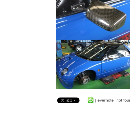
[`evernote` not fou