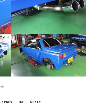
nd]
< PREV
TOP
NEXT >