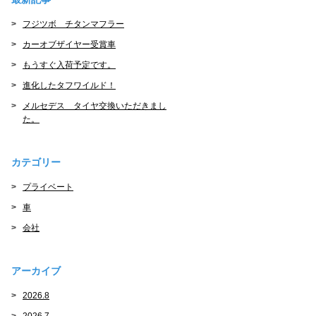
フジツボ チタンマフラー
カーオブザイヤー受賞車
もうすぐ入荷予定です。
進化したタフワイルド！
メルセデス タイヤ交換いただきまし
た。
カテゴリー
プライベート
車
会社
アーカイブ
2026.8