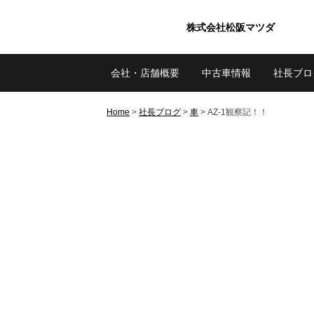
株式会社松阪マツダ
会社・店舗概要
中古車情報
社長ブロ
Home
>
社長ブログ
>
車
>
AZ-1観察記！！