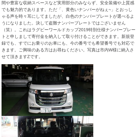
間や豊富な収納スペースなど実用部分のみならず、安全装備や上質感
でも魅力的であります。ただ「、黄色いナンバーがねぇ~」とおっし
ゃる声を時々耳にしてましたが、白色のナンバープレートが選べるよ
うになりました。決して盗難ナンバープレートではございません
（笑）。これはラグビーワールドカップ2019特別仕様ナンバープレー
トと申しまして寄付金を納入して取り付けることができます。新規登
録でも、すでにお乗りのお車にも、今の番号でも希望番号でも対応で
きます。ご興味のある方はお尋ねください。写真は市内W様に納入さ
せて頂きますZです。